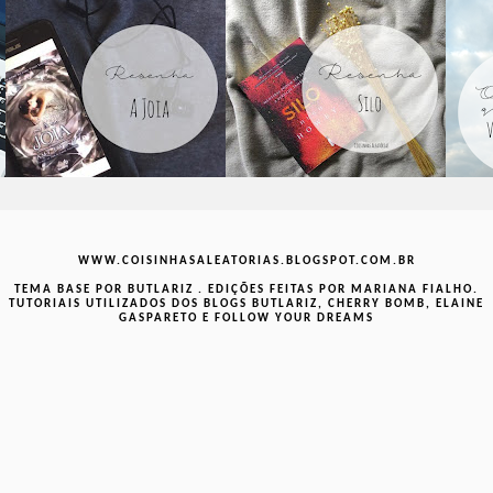
WWW.COISINHASALEATORIAS.BLOGSPOT.COM.BR
TEMA BASE POR
BUTLARIZ
. EDIÇÕES FEITAS POR MARIANA FIALHO.
RESENHA: A JOIA
RESENHA: SILO
O
TUTORIAIS UTILIZADOS DOS BLOGS BUTLARIZ, CHERRY BOMB, ELAINE
GASPARETO E FOLLOW YOUR DREAMS