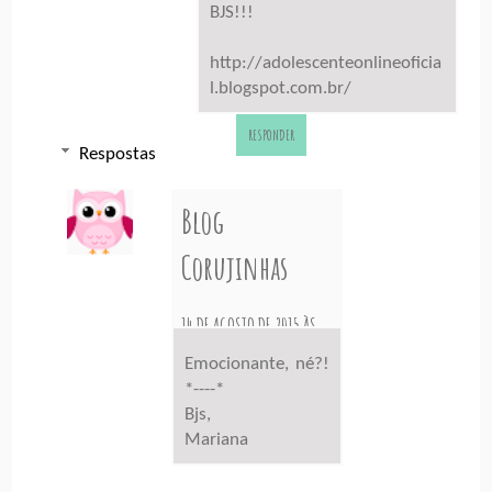
BJS!!!
http://adolescenteonlineoficia
l.blogspot.com.br/
RESPONDER
Respostas
Blog
Corujinhas
14 DE AGOSTO DE 2015 ÀS
16:20
Emocionante, né?!
*----*
Bjs,
Mariana